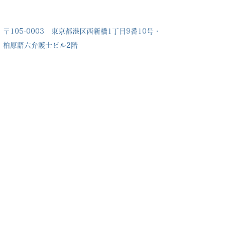
〒105-0003 東京都港区西新橋1丁目9番10号・
柏原語六弁護士ビル2階
株式会社インター・ドゥ・ファーム
Inter Do Firm, Inc. Kashiwabara
Lawyer's Bldg 2F,
1-9-10 Nishishimbashi, Minato-ku, Tokyo
105-0003
Japan
​総合窓口
03-3519-2191
TEL
Contact Us